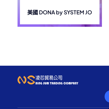
美國 DONA by SYSTEM JO