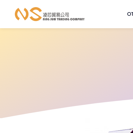
跳
至
O
內
容