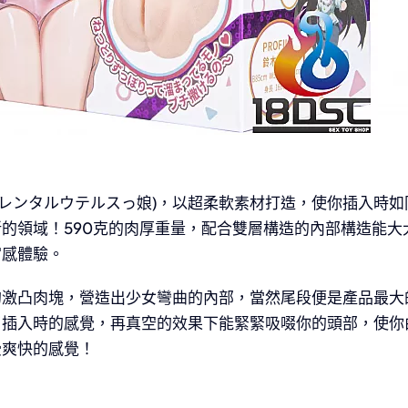
子宮 (レンタルウテルスっ娘)，以超柔軟素材打造，使你插入時
的領域！590克的肉厚重量，配合雙層構造的內部構造能大
宮感體驗。
的激凸肉塊，營造出少女彎曲的內部，當然尾段便是產品最大
了插入時的感覺，再真空的效果下能緊緊吸啜你的頭部，使你
受爽快的感覺！