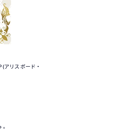
P (アリス ボード・
。
P。