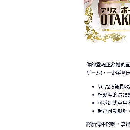
你的靈魂正為她的面世而
ゲーム)，一起看明
以1/2.5兼
植髮型的長頭
可拆卸式專用
超高可動設計
將腦海中的她，拿出來