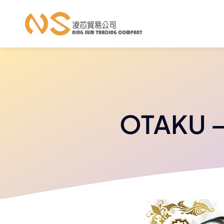
跳
至
內
容
OTAKU 