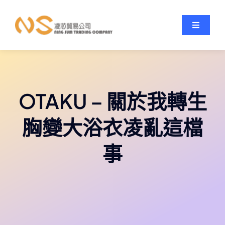
跳
至
Toggle
內
Navigati
容
OTAKU御宅
關於我們
OTAKU – 關於我轉生
訂貨平台
胸變大浴衣凌亂這檔
事
防偽驗証
商品品牌
最新消息